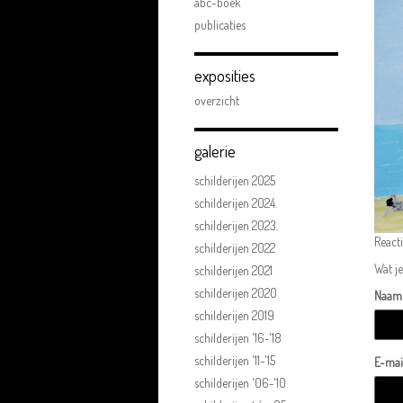
abc-boek
publicaties
exposities
overzicht
galerie
schilderijen 2025
schilderijen 2024.
schilderijen 2023.
React
schilderijen 2022
Wat je
schilderijen 2021
schilderijen 2020
Naam
schilderijen 2019
schilderijen '16-'18
schilderijen '11-'15
E-mai
schilderijen '06-'10