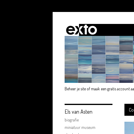
Beheer je site
of
maak een gratis account a
Co
Els van Asten
biografie
miniatuur museum