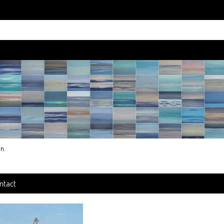
an
.
ntact