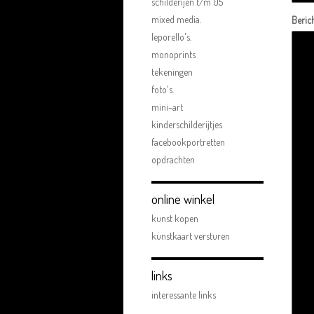
schilderijen t/m 05
mixed media.
Beric
leporello's.
monoprints
tekeningen
foto's.
mini-art
kinderschilderijtjes
facebookportretten
opdrachten
online winkel
kunst kopen
kunstkaart versturen
links
interessante links