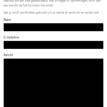
Reacties worden zeer gewaardeerd. Heb je vragen of opmerkingen, stuur dan
een bericht via het formulier hieronder.
Wat je invult wordt alleen gebruikt om je reactie te versturen en verder niet.
Naam
E-mailadres
Bericht