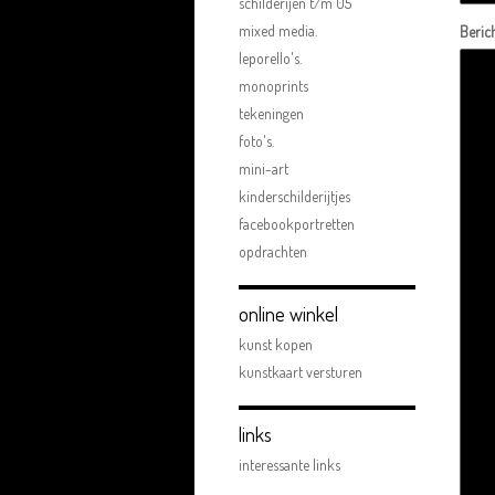
schilderijen t/m 05
mixed media.
Beric
leporello's.
monoprints
tekeningen
foto's.
mini-art
kinderschilderijtjes
facebookportretten
opdrachten
online winkel
kunst kopen
kunstkaart versturen
links
interessante links