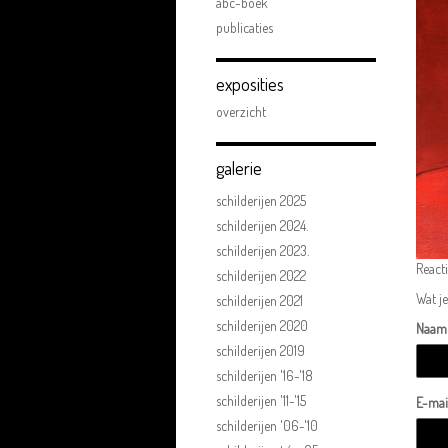
abc-boek
publicaties
exposities
overzicht
galerie
schilderijen 2025
schilderijen 2024.
schilderijen 2023.
React
schilderijen 2022
Wat je
schilderijen 2021
schilderijen 2020
Naam
schilderijen 2019
schilderijen '16-'18
schilderijen '11-'15
E-mai
schilderijen '06-'10