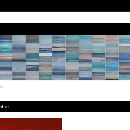
an
.
ntact