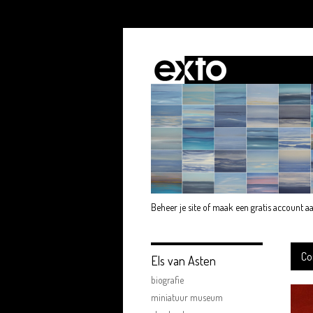
Beheer je site
of
maak een gratis account a
Co
Els van Asten
biografie
miniatuur museum