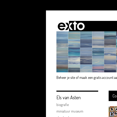
Beheer je site
of
maak een gratis account a
Co
Els van Asten
biografie
miniatuur museum