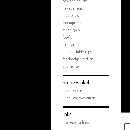
schilderijen t/m 05
mixed media.
leporello's.
monoprints
tekeningen
foto's.
mini-art
kinderschilderijtjes
facebookportretten
opdrachten
online winkel
kunst kopen
kunstkaart versturen
links
interessante links