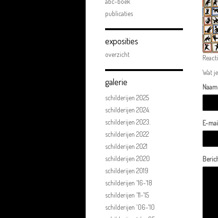
abc-boek
publicaties
exposities
overzicht
React
Wat je
galerie
Naam
schilderijen 2025
schilderijen 2024.
schilderijen 2023.
E-mai
schilderijen 2022
schilderijen 2021
schilderijen 2020
Beric
schilderijen 2019
schilderijen '16-'18
schilderijen '11-'15
schilderijen '06-'10