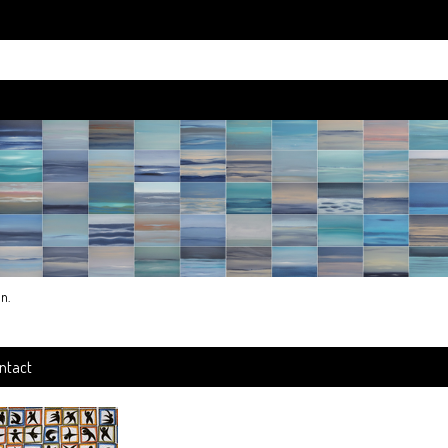
an
.
ntact