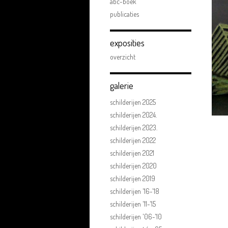
abc-boek
publicaties
exposities
overzicht
galerie
schilderijen 2025
schilderijen 2024.
schilderijen 2023.
schilderijen 2022
schilderijen 2021
schilderijen 2020
schilderijen 2019
schilderijen '16-'18
schilderijen '11-'15
schilderijen '06-'10