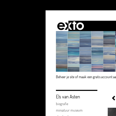
Beheer je site
of
maak een gratis account a
Els van Asten
biografie
miniatuur museum