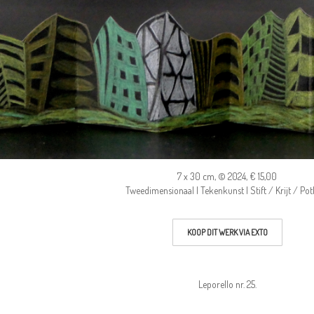
7 x 30 cm, © 2024, € 15,00
Tweedimensionaal | Tekenkunst | Stift / Krijt / Po
KOOP DIT WERK VIA EXTO
Leporello nr. 25.