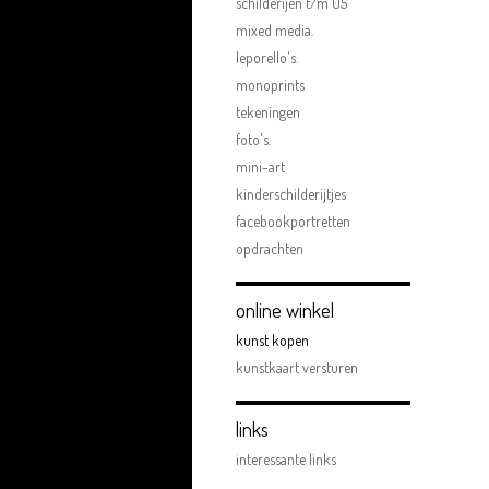
schilderijen t/m 05
mixed media.
leporello's.
monoprints
tekeningen
foto's.
mini-art
kinderschilderijtjes
facebookportretten
opdrachten
online winkel
kunst kopen
kunstkaart versturen
links
interessante links