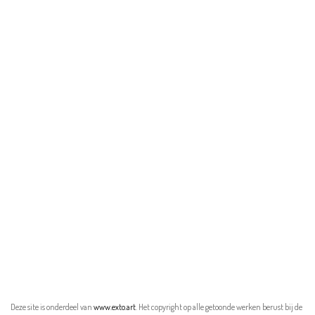
Deze site is onderdeel van
www.exto.art
. Het copyright op alle getoonde werken berust bij de