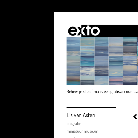
Beheer je site
of
maak een gratis account a
Els van Asten
biografie
miniatuur museum