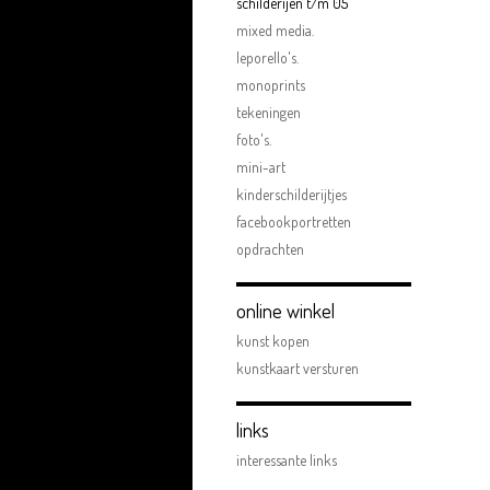
schilderijen t/m 05
mixed media.
leporello's.
monoprints
tekeningen
foto's.
mini-art
kinderschilderijtjes
facebookportretten
opdrachten
online winkel
kunst kopen
kunstkaart versturen
links
interessante links